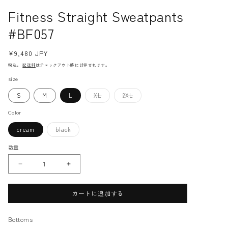
ィ
Fitness Straight Sweatpants
ア
(1)
(
#BF057
を
開
く
通
¥9,480 JPY
常
税込。
配送料
はチェックアウト時に計算されます。
価
size
格
バ
バ
S
M
L
XL
2XL
リ
リ
エ
エ
ー
ー
Color
シ
シ
ョ
ョ
ン
ン
バ
cream
black
は
は
リ
売
売
エ
り
り
ー
数量
切
切
シ
れ
れ
ョ
て
て
ン
Fitness
Fitness
い
い
は
る
る
売
Straight
Straight
か
か
り
Sweatpants
Sweatpants
販
販
切
売
売
れ
#BF057
#BF057
カートに追加する
で
で
て
の
の
き
き
い
ま
ま
る
数
数
せ
せ
か
ん
ん
販
Bottoms
量
量
売