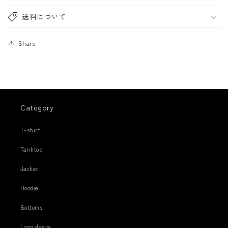
送料について
Share
Category
T-shirt
Tanktop
Jacket
Hoodie
Bottoms
Longsleeve