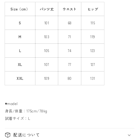
を
を
で
き
減
増
ま
Size（cm）
パンツ丈
ウエスト
ヒップ
せ
ら
や
ん
す
す
S
101
68
115
M
103
71
119
L
105
74
123
XL
107
77
127
XXL
109
80
131
◾️model
身長/体重：175cm/78kg
試着サイズ：L
配送について