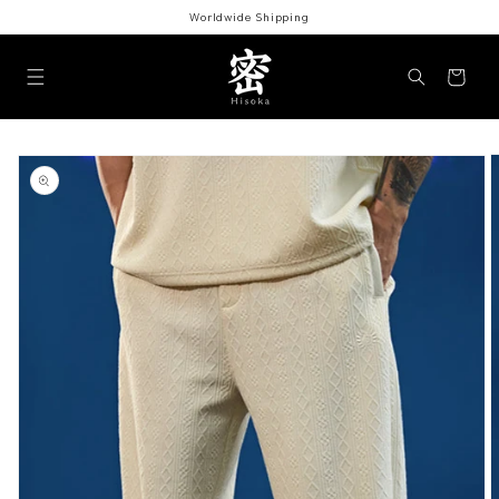
コンテ
Worldwide Shipping
ンツに
進む
カ
ー
ト
商品情
報にス
キップ