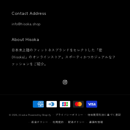
Contact Address
info@hisoka.shop
About Hisoka
日本未上陸のフィットネスブランドをセレクトした「密
(Hisoka)」のオンラインストア。スポーティかつカジュアルなフ
ァッションをご紹介。
Instagram
決
済
プライバシーポリシー
特定商取引法に基づく表記
方
© 2026,
Hisoka
Powered by Shopify
法
返金ポリシー
利用規約
配送ポリシー
連絡先情報