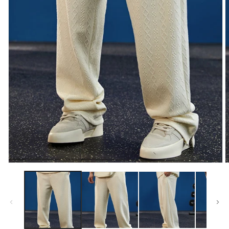
モ
ー
ダ
ル
で
メ
デ