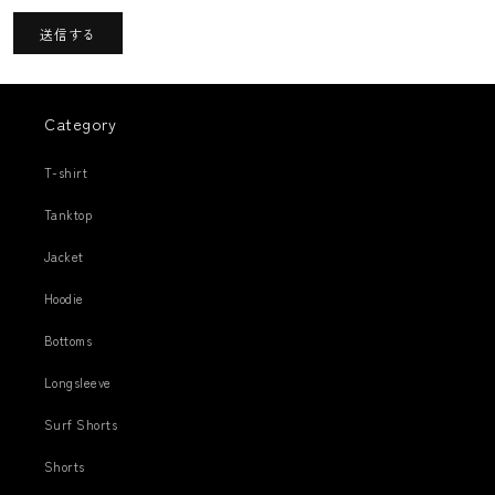
送信する
Category
T-shirt
Tanktop
Jacket
Hoodie
Bottoms
Longsleeve
Surf Shorts
Shorts