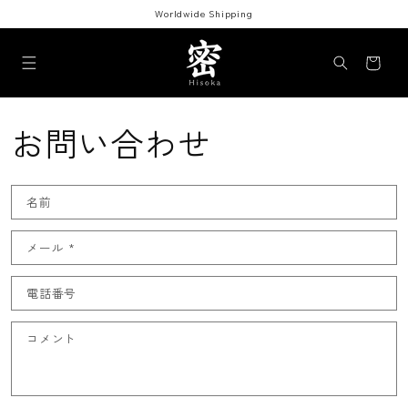
コンテ
Worldwide Shipping
ンツに
進む
カ
ー
ト
お問い合わせ
お
名前
問
い
メール
*
合
わ
せ
電話番号
フ
ォ
コメント
ー
ム